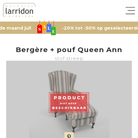
d juli
-20% tot -50% op geselecteerde artike
Bergère + pouf Queen Ann
stof streep