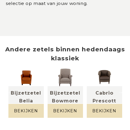
selectie op maat van jouw woning.
Andere
zetels
binnen
hedendaags
klassiek
Bijzetzetel
Bijzetzetel
Cabrio
Belia
Bowmore
Prescott
leder
stof tweed
stof bruin
cognac
taupe
BEKIJKEN
BEKIJKEN
BEKIJKEN