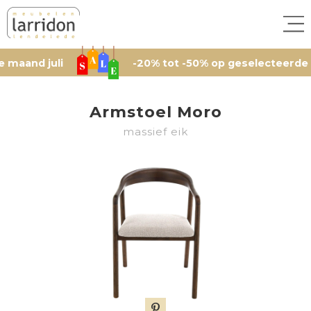
d juli
-20% tot -50% op geselecteerde artikel
Armstoel Moro
massief eik