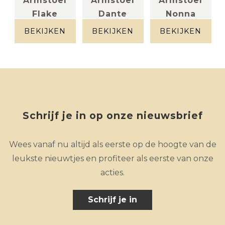
Armstoel
Armstoel
Armstoel
Flake
Dante
Nonna
stof
stof
stof greige
roodbruin
kakigroen
BEKIJKEN
BEKIJKEN
BEKIJKEN
gespikkeld
Schrijf je in op onze nieuwsbrief
Wees vanaf nu altijd als eerste op de hoogte van de
leukste nieuwtjes en profiteer als eerste van onze
acties.
Schrijf je in