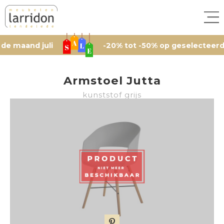
and juli
-20% tot -50% op geselecteerde arti
Armstoel Jutta
kunststof grijs