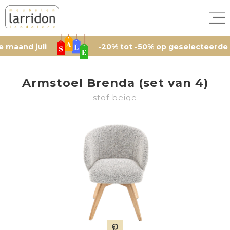
d juli
-20% tot -50% op geselecteerde artike
Armstoel Brenda (set van 4)
stof beige