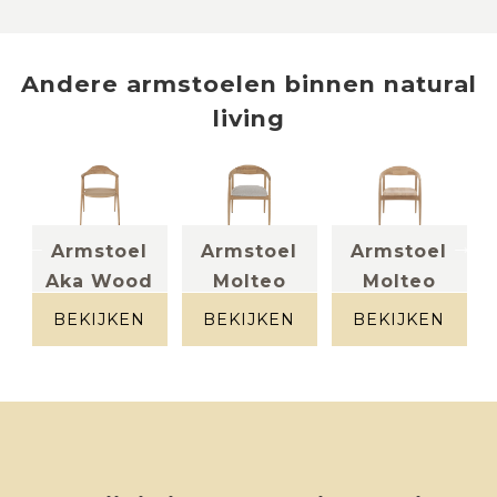
Andere
armstoelen
binnen
natural
living
Armstoel
Armstoel
Armstoel
Aka Wood
Molteo
Molteo
massief eik
Massief eik
massief eik
naturel + stof
BEKIJKEN
BEKIJKEN
BEKIJKEN
beige