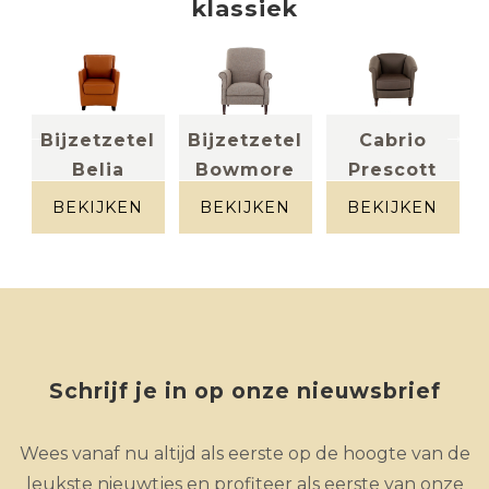
klassiek
Bijzetzetel
Bijzetzetel
Cabrio
Belia
Bowmore
Prescott
leder
stof tweed
stof bruin
cognac
taupe
BEKIJKEN
BEKIJKEN
BEKIJKEN
Schrijf je in op onze nieuwsbrief
Wees vanaf nu altijd als eerste op de hoogte van de
leukste nieuwtjes en profiteer als eerste van onze