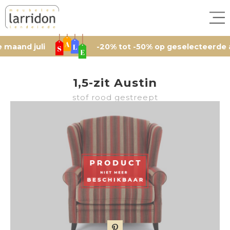
 juli
-20% tot -50% op geselecteerde artikele
1,5-zit Austin
stof rood gestreept